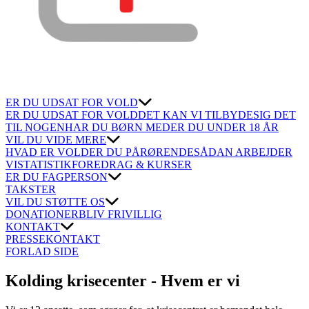
ER DU UDSAT FOR VOLD
ER DU UDSAT FOR VOLD
DET KAN VI TILBYDE
SIG DET
TIL NOGEN
HAR DU BØRN MED
ER DU UNDER 18 ÅR
VIL DU VIDE MERE
HVAD ER VOLD
ER DU PÅRØRENDE
SÅDAN ARBEJDER
VI
STATISTIK
FOREDRAG & KURSER
ER DU FAGPERSON
TAKSTER
VIL DU STØTTE OS
DONATIONER
BLIV FRIVILLIG
KONTAKT
PRESSEKONTAKT
FORLAD SIDE
Kolding krisecenter - Hvem er vi