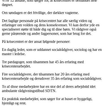
Vi er 12 ansatte, som sørger for, at krisecentret er bemandet hele
døgnet.
Om søndagen er det frivillige, der dækker vagterne.
Det faglige personale på krisecentret har alle særlig viden og
erfaringer om volden og dens konsekvenser. Vi kan derfor yde en
specialiseret støtte til både dig og til dine børn. Vi rådgiver også
gerne pårørende og andre fagpersoner, som har brug for det.
På krisecentret er der ansat følgende personer:
En daglig leder, som er uddannet socialrådgiver, sociolog og har en
master i ledelse.
Tre pædagoger, som tilsammen har 45 års erfaring med
krisecenterarbejdet.
Fire socialrådgivere, der tilsammen har 20 års erfaring med
krisecenterarbejde og derudover 35 års erfaring som socialrådgiver.
To af disse medarbejdere har en stor del af deres arbejdstid idet
ambulante rådgivningstilbud SDTN.
En praktisk medarbejder, som søger for at huset er hyggeligt,
hjemligt og rent.