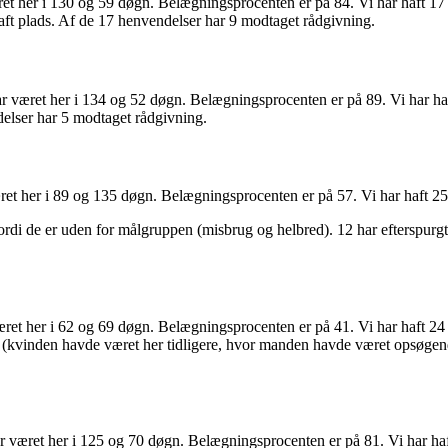
ret her i 130 og 59 døgn. Belægningsprocenten er på 84. Vi har haft 17 
aft plads. Af de 17 henvendelser har 9 modtaget rådgivning.
ar været her i 134 og 52 døgn. Belægningsprocenten er på 89. Vi har haf
ndelser har 5 modtaget rådgivning.
et her i 89 og 135 døgn. Belægningsprocenten er på 57. Vi har haft 25 
ordi de er uden for målgruppen (misbrug og helbred). 12 har efterspurgt
ret her i 62 og 69 døgn. Belægningsprocenten er på 41. Vi har haft 24 h
(kvinden havde været her tidligere, hvor manden havde været opsøgende)
r været her i 125 og 70 døgn. Belægningsprocenten er på 81. Vi har haf