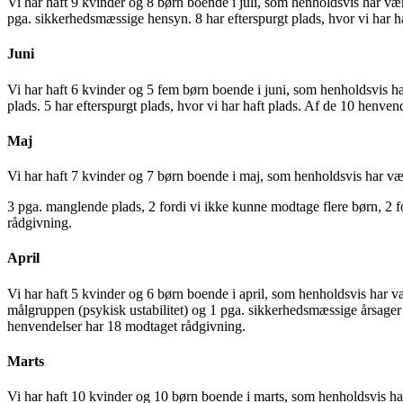
Vi har haft 9 kvinder og 8 børn boende i juli, som henholdsvis har væ
pga. sikkerhedsmæssige hensyn. 8 har efterspurgt plads, hvor vi har h
Juni
Vi har haft 6 kvinder og 5 fem børn boende i juni, som henholdsvis h
plads. 5 har efterspurgt plads, hvor vi har haft plads. Af de 10 henve
Maj
Vi har haft 7 kvinder og 7 børn boende i maj, som henholdsvis har vær
3 pga. manglende plads, 2 fordi vi ikke kunne modtage flere børn, 2 f
rådgivning.
April
Vi har haft 5 kvinder og 6 børn boende i april, som henholdsvis har væ
målgruppen (psykisk ustabilitet) og 1 pga. sikkerhedsmæssige årsager 
henvendelser har 18 modtaget rådgivning.
Marts
Vi har haft 10 kvinder og 10 børn boende i marts, som henholdsvis ha