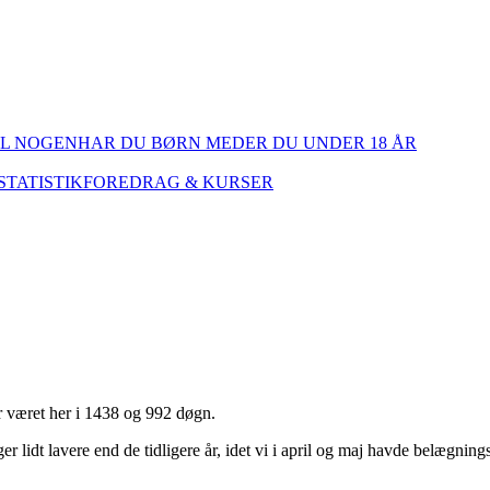
IL NOGEN
HAR DU BØRN MED
ER DU UNDER 18 ÅR
STATISTIK
FOREDRAG & KURSER
r været her i 1438 og 992 døgn.
 lidt lavere end de tidligere år, idet vi i april og maj havde belægnin