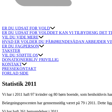
ER DU UDSAT FOR VOLD
ER DU UDSAT FOR VOLD
DET KAN VI TILBYDE
SIG DET T
VIL DU VIDE MERE
HVAD ER VOLD
ER DU PÅRØRENDE
SÅDAN ARBEJDER VI
ER DU FAGPERSON
TAKSTER
VIL DU STØTTE OS
DONATIONER
BLIV FRIVILLIG
KONTAKT
PRESSEKONTAKT
FORLAD SIDE
Statistik 2011
Vi har i 2011 haft 97 kvinder og 80 børn boende, som henholdsvis ha
Belægningsprocenten har gennemsnitlig været på 79 i 2011. Dette ligger
Vi har haft 261 henvendelser i 2011.