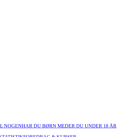
IL NOGEN
HAR DU BØRN MED
ER DU UNDER 18 ÅR
STATISTIK
FOREDRAG & KURSER