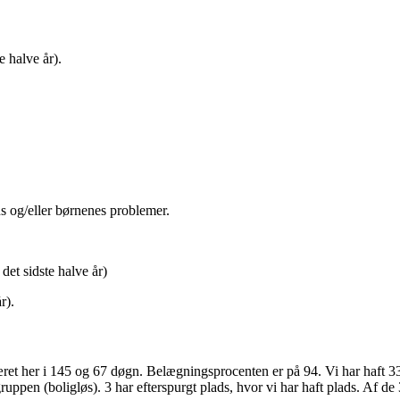
e halve år).
ns og/eller børnenes problemer.
 det sidste halve år)
r).
ret her i 145 og 67 døgn. Belægningsprocenten er på 94. Vi har haft 33
ruppen (boligløs). 3 har efterspurgt plads, hvor vi har haft plads. Af d