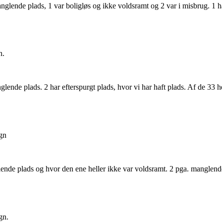
anglende plads, 1 var boligløs og ikke voldsramt og 2 var i misbrug. 1 h
n.
glende plads. 2 har efterspurgt plads, hvor vi har haft plads. Af de 33
gn
lende plads og hvor den ene heller ikke var voldsramt. 2 pga. manglende 
gn.