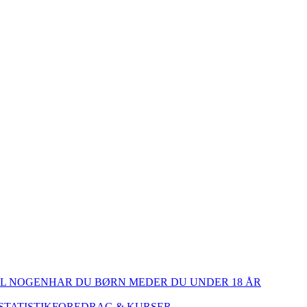
IL NOGEN
HAR DU BØRN MED
ER DU UNDER 18 ÅR
STATISTIK
FOREDRAG & KURSER