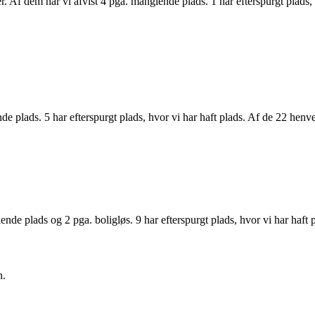
 Af dem har vi afvist 4 pga. manglende plads. 1 har efterspurgt plads,
.
de plads. 5 har efterspurgt plads, hvor vi har haft plads. Af de 22 hen
lende plads og 2 pga. boligløs. 9 har efterspurgt plads, hvor vi har haf
n.