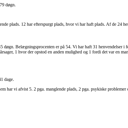
179 døgn.
ende plads. 12 har efterspurgt plads, hvor vi har haft plads. Af de 24 
5 døgn. Belægningsprocenten er på 54. Vi har haft 31 henvendelser i fe
rsager, 1 hvor der opstod en anden mulighed og 1 fordi det var en mand.
41 dage.
em har vi afvist 5. 2 pga. manglende plads, 2 pga. psykiske problemer o