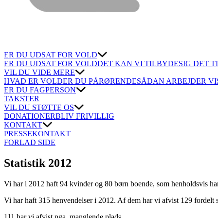
ER DU UDSAT FOR VOLD
ER DU UDSAT FOR VOLD
DET KAN VI TILBYDE
SIG DET T
VIL DU VIDE MERE
HVAD ER VOLD
ER DU PÅRØRENDE
SÅDAN ARBEJDER VI
ER DU FAGPERSON
TAKSTER
VIL DU STØTTE OS
DONATIONER
BLIV FRIVILLIG
KONTAKT
PRESSEKONTAKT
FORLAD SIDE
Statistik 2012
Vi har i 2012 haft 94 kvinder og 80 børn boende, som henholdsvis ha
Vi har haft 315 henvendelser i 2012. Af dem har vi afvist 129 fordelt
111 har vi afvist pga. manglende plads