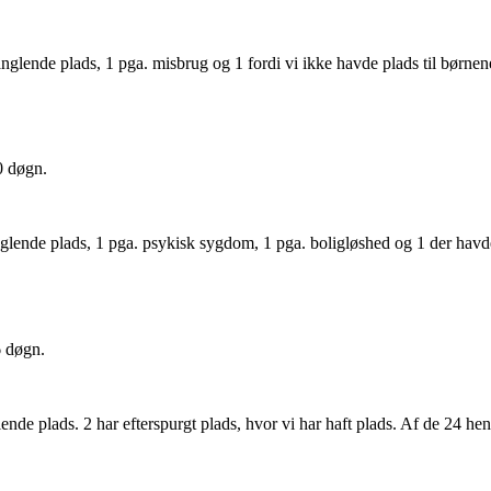
nglende plads, 1 pga. misbrug og 1 fordi vi ikke havde plads til børnene
0 døgn.
nglende plads, 1 pga. psykisk sygdom, 1 pga. boligløshed og 1 der havd
6 døgn.
lende plads. 2 har efterspurgt plads, hvor vi har haft plads. Af de 24 h