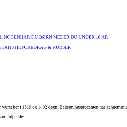
IL NOGEN
HAR DU BØRN MED
ER DU UNDER 18 ÅR
STATISTIK
FOREDRAG & KURSER
r været her i 1519 og 1402 døgn. Belægningsprocenten har gennemsnitl
 som følgende: