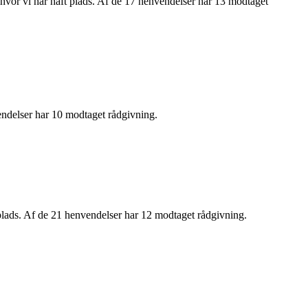
 hvor vi har haft plads. Af de 17 henvendelser har 13 modtaget
vendelser har 10 modtaget rådgivning.
t plads. Af de 21 henvendelser har 12 modtaget rådgivning.