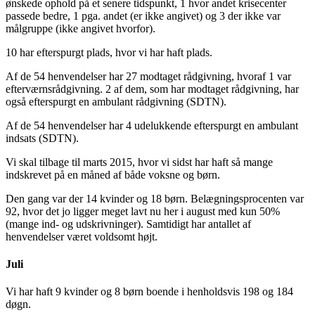
ønskede ophold på et senere tidspunkt, 1 hvor andet krisecenter
passede bedre, 1 pga. andet (er ikke angivet) og 3 der ikke var
målgruppe (ikke angivet hvorfor).
10 har efterspurgt plads, hvor vi har haft plads.
Af de 54 henvendelser har 27 modtaget rådgivning, hvoraf 1 var
efterværnsrådgivning. 2 af dem, som har modtaget rådgivning, har
også efterspurgt en ambulant rådgivning (SDTN).
Af de 54 henvendelser har 4 udelukkende efterspurgt en ambulant
indsats (SDTN).
Vi skal tilbage til marts 2015, hvor vi sidst har haft så mange
indskrevet på en måned af både voksne og børn.
Den gang var der 14 kvinder og 18 børn. Belægningsprocenten var
92, hvor det jo ligger meget lavt nu her i august med kun 50%
(mange ind- og udskrivninger). Samtidigt har antallet af
henvendelser været voldsomt højt.
Juli
Vi har haft 9 kvinder og 8 børn boende i henholdsvis 198 og 184
døgn.