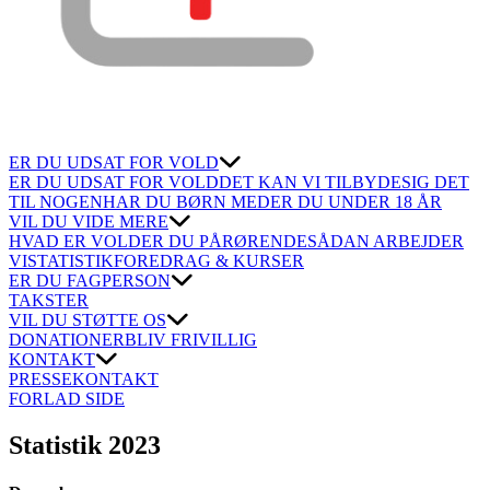
ER DU UDSAT FOR VOLD
ER DU UDSAT FOR VOLD
DET KAN VI TILBYDE
SIG DET
TIL NOGEN
HAR DU BØRN MED
ER DU UNDER 18 ÅR
VIL DU VIDE MERE
HVAD ER VOLD
ER DU PÅRØRENDE
SÅDAN ARBEJDER
VI
STATISTIK
FOREDRAG & KURSER
ER DU FAGPERSON
TAKSTER
VIL DU STØTTE OS
DONATIONER
BLIV FRIVILLIG
KONTAKT
PRESSEKONTAKT
FORLAD SIDE
Statistik 2023