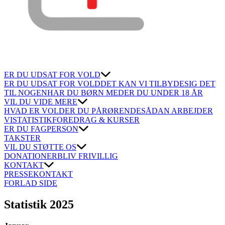
ER DU UDSAT FOR VOLD
ER DU UDSAT FOR VOLD
DET KAN VI TILBYDE
SIG DET
TIL NOGEN
HAR DU BØRN MED
ER DU UNDER 18 ÅR
VIL DU VIDE MERE
HVAD ER VOLD
ER DU PÅRØRENDE
SÅDAN ARBEJDER
VI
STATISTIK
FOREDRAG & KURSER
ER DU FAGPERSON
TAKSTER
VIL DU STØTTE OS
DONATIONER
BLIV FRIVILLIG
KONTAKT
PRESSEKONTAKT
FORLAD SIDE
Statistik 2025