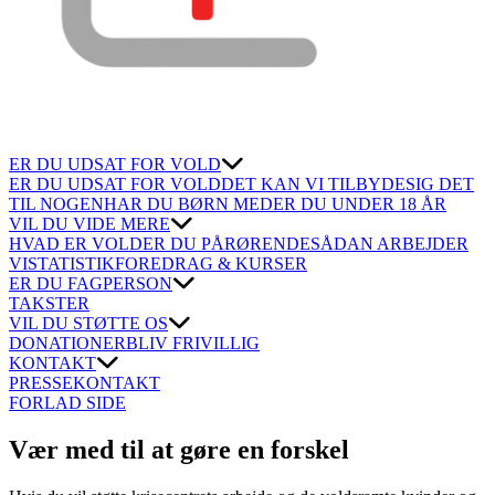
ER DU UDSAT FOR VOLD
ER DU UDSAT FOR VOLD
DET KAN VI TILBYDE
SIG DET
TIL NOGEN
HAR DU BØRN MED
ER DU UNDER 18 ÅR
VIL DU VIDE MERE
HVAD ER VOLD
ER DU PÅRØRENDE
SÅDAN ARBEJDER
VI
STATISTIK
FOREDRAG & KURSER
ER DU FAGPERSON
TAKSTER
VIL DU STØTTE OS
DONATIONER
BLIV FRIVILLIG
KONTAKT
PRESSEKONTAKT
FORLAD SIDE
Vær med til at gøre en forskel